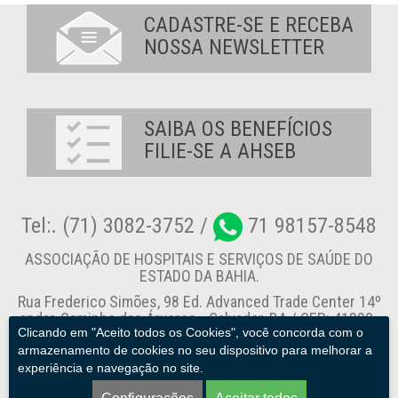
CADASTRE-SE E RECEBA
NOSSA NEWSLETTER
SAIBA OS BENEFÍCIOS
FILIE-SE A AHSEB
Tel:. (71) 3082-3752 /
71 98157-8548
ASSOCIAÇÃO DE HOSPITAIS E SERVIÇOS DE SAÚDE DO
ESTADO DA BAHIA.
Rua Frederico Simões, 98 Ed. Advanced Trade Center 14º
andar, Caminho das Árvores - Salvador-BA / CEP: 41820-
Clicando em "Aceito todos os Cookies", você concorda com o
774
armazenamento de cookies no seu dispositivo para melhorar a
experiência e navegação no site.
Canal de Denúncia