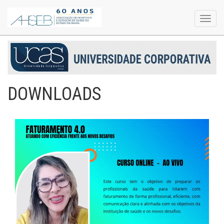
Toggl
navig
DOWNLOADS