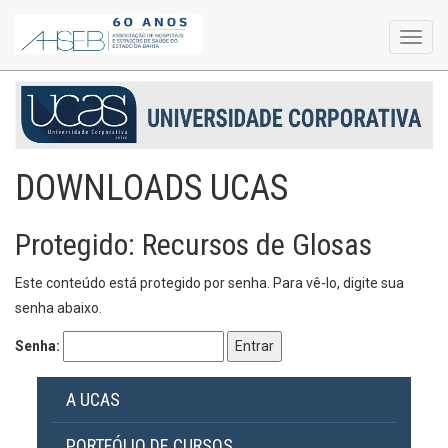
Toggl
navig
DOWNLOADS UCAS
Protegido: Recursos de Glosas
Este conteúdo está protegido por senha. Para vê-lo, digite sua
senha abaixo.
Senha:
A UCAS
PORTFÓLIO DE CURSOS