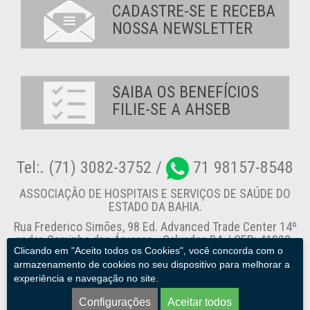
CADASTRE-SE E RECEBA
NOSSA NEWSLETTER
SAIBA OS BENEFÍCIOS
FILIE-SE A AHSEB
Tel:. (71) 3082-3752 /
71 98157-8548
ASSOCIAÇÃO DE HOSPITAIS E SERVIÇOS DE SAÚDE DO
ESTADO DA BAHIA.
Rua Frederico Simões, 98 Ed. Advanced Trade Center 14º
andar, Caminho das Árvores - Salvador-BA / CEP: 41820-
Clicando em "Aceito todos os Cookies", você concorda com o
774
armazenamento de cookies no seu dispositivo para melhorar a
experiência e navegação no site.
Canal de Denúncia
Configurações
Aceitar todos