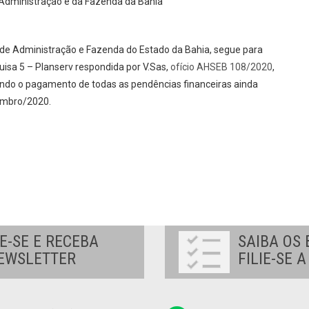
a Administração e da Fazenda da Bahia
 de Administração e Fazenda do Estado da Bahia, segue para
a 5 – Planserv respondida por V.Sas,
ofício AHSEB 108/2020
,
tando o pagamento de todas as pendências financeiras ainda
tembro/2020.
E-SE E RECEBA
SAIBA OS 
EWSLETTER
FILIE-SE 