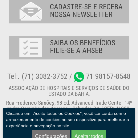
CADASTRE-SE E RECEBA
NOSSA NEWSLETTER
SAIBA OS BENEFÍCIOS
FILIE-SE A AHSEB
Tel:. (71) 3082-3752 /
71 98157-8548
ASSOCIAÇÃO DE HOSPITAIS E SERVIÇOS DE SAÚDE DO
ESTADO DA BAHIA.
Rua Frederico Simões, 98 Ed. Advanced Trade Center 14º
andar, Caminho das Árvores - Salvador-BA / CEP: 41820-
Clicando em "Aceito todos os Cookies", você concorda com o
774
armazenamento de cookies no seu dispositivo para melhorar a
experiência e navegação no site.
Canal de Denúncia
Configurações
Aceitar todos