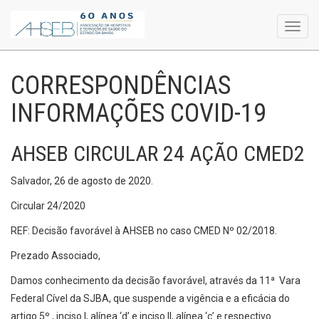
Toggl
navig
CORRESPONDÊNCIAS
INFORMAÇÕES COVID-19
AHSEB CIRCULAR 24 AÇÃO CMED2
Salvador, 26 de agosto de 2020.
Circular 24/2020
REF: Decisão favorável à AHSEB no caso CMED Nº 02/2018.
Prezado Associado,
Damos conhecimento da decisão favorável, através da 11ª Vara
Federal Cível da SJBA, que suspende a vigência e a eficácia do
artigo 5º , inciso I, alínea ‘d’ e inciso II, alínea ‘c’ e respectivo