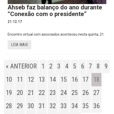
Ahseb faz balanço do ano durante
“Conexão com o presidente”
21.12.17
Encontro virtual com associados aconteceu nesta quinta, 21.
LEIA MAIS
« ANTERIOR
1
2
3
4
5
6
7
8
9
10
11
12
13
14
15
16
17
18
19
20
21
22
23
24
25
26
27
28
29
30
31
32
33
34
35
36