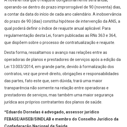
A nova lei fixa que o reajuste obrigatoriamente será anual,
operando-se dentro do prazo improrrogável de 90 (noventa) dias,
a contar da data do início de cada ano calendário. A inobservância
do prazo de 90 (dias) constitui hipótese de intervenção da ANS, a
qual poderá definir o índice de reajuste anual aplicável. Para
regulamentação desta Lei, foram publicadas as RNs 363 e 364,
que dispõem sobre o processo de contratualização e reajuste.
Desta forma, ressaltamos o avanço nas relações entre as
operadoras de planos e prestadores de serviços após a edição da
Lei 13.003/2014, em grande parte, devido à formalização dos
contratos, vez que prevê direito, obrigações e responsabilidades
das partes, fato este que, sem dúvida, trará uma maior
transparência não somente na relação entre operadoras e
prestadores de serviços, mas também uma maior segurança
jurídica aos próprios contratantes dos planos de saúde.
*Eduardo Dornelas é advogado, assessor jurídico
FEBASE/AHSEB/SINDLAB e membro do Conselho Jurídico da
Confederação Nacional de Saúde