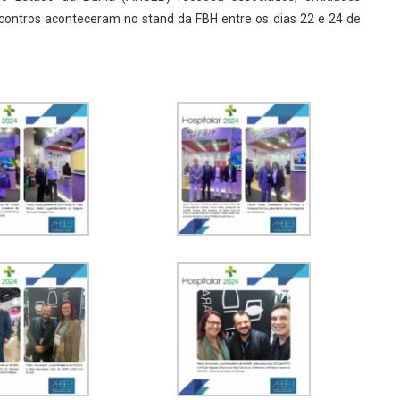
ncontros aconteceram no stand da FBH entre os dias 22 e 24 de