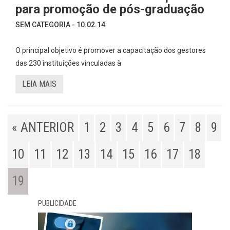
para promoção de pós-graduação
SEM CATEGORIA - 10.02.14
O principal objetivo é promover a capacitação dos gestores
das 230 instituições vinculadas à
LEIA MAIS
« ANTERIOR
1
2
3
4
5
6
7
8
9
10
11
12
13
14
15
16
17
18
19
PUBLICIDADE