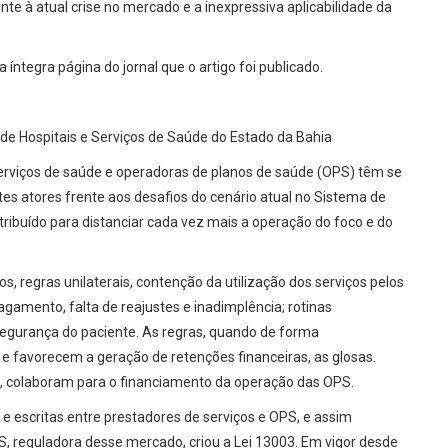
te à atual crise no mercado e a inexpressiva aplicabilidade da
a íntegra página do jornal que o artigo foi publicado.
 Hospitais e Serviços de Saúde do Estado da Bahia
serviços de saúde e operadoras de planos de saúde (OPS) têm se
tes atores frente aos desafios do cenário atual no Sistema de
ibuído para distanciar cada vez mais a operação do foco e do
, regras unilaterais, contenção da utilização dos serviços pelos
gamento, falta de reajustes e inadimplência; rotinas
egurança do paciente. As regras, quando de forma
 favorecem a geração de retenções financeiras, as glosas.
s, colaboram para o financiamento da operação das OPS.
e escritas entre prestadores de serviços e OPS, e assim
S, reguladora desse mercado, criou a Lei 13003. Em vigor desde