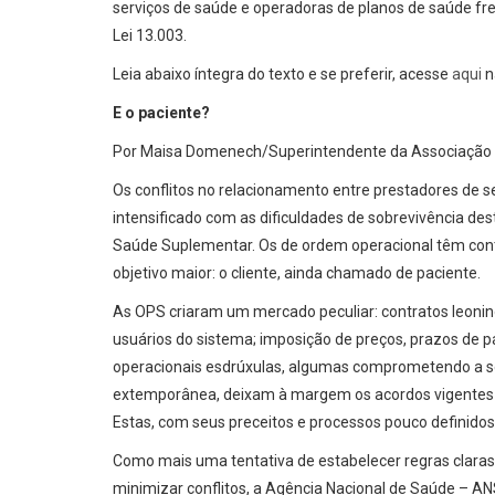
serviços de saúde e operadoras de planos de saúde fren
Lei 13.003.
Leia abaixo íntegra do texto e se preferir, acesse
aqui
n
E o paciente?
Por Maisa Domenech/Superintendente da Associação de
Os conflitos no relacionamento entre prestadores de 
intensificado com as dificuldades de sobrevivência des
Saúde Suplementar. Os de ordem operacional têm contr
objetivo maior: o cliente, ainda chamado de paciente.
As OPS criaram um mercado peculiar: contratos leoninos
usuários do sistema; imposição de preços, prazos de pa
operacionais esdrúxulas, algumas comprometendo a s
extemporânea, deixam à margem os acordos vigentes e
Estas, com seus preceitos e processos pouco definido
Como mais uma tentativa de estabelecer regras claras 
minimizar conflitos, a Agência Nacional de Saúde – AN