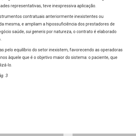
es representativas, teve inexpressiva aplicação.
instrumentos contratuais anteriormente inexistentes ou
da mesma, e ampliam a hipossuficiência dos prestadores de
negócio saúde,
sui generis
por natureza, o contrato é elaborado
.
 pelo equilíbrio do setor inexistem, favorecendo as operadoras
s àquele que é o objetivo maior do sistema: o paciente, que
izá-lo.
ág. 3