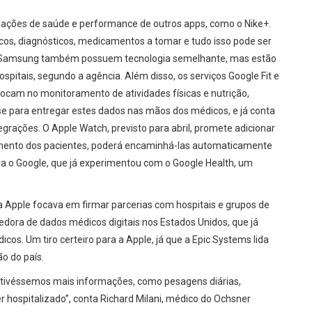
mações de saúde e performance de outros apps, como o Nike+.
os, diagnósticos, medicamentos a tomar e tudo isso pode ser
 a Samsung também possuem tecnologia semelhante, mas estão
spitais, segundo a agência. Além disso, os serviços Google Fit e
ocam no monitoramento de atividades físicas e nutrição,
se para entregar estes dados nas mãos dos médicos, e já conta
rações. O Apple Watch, previsto para abril, promete adicionar
imento dos pacientes, poderá encaminhá-las automaticamente
ra o Google, que já experimentou com o Google Health, um
a Apple focava em firmar parcerias com hospitais e grupos de
edora de dados médicos digitais nos Estados Unidos, que já
os. Um tiro certeiro para a Apple, já que a Epic Systems lida
o do país.
 tivéssemos mais informações, como pesagens diárias,
er hospitalizado”, conta Richard Milani, médico do Ochsner