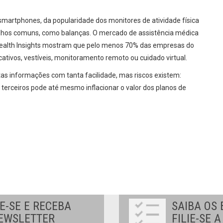
smartphones, da popularidade dos monitores de atividade física
relhos comuns, como balanças. O mercado de assistência médica
 Health Insights mostram que pelo menos 70% das empresas do
cativos, vestíveis, monitoramento remoto ou cuidado virtual.
tas informações com tanta facilidade, mas riscos existem:
m terceiros pode até mesmo inflacionar o valor dos planos de
E-SE E RECEBA
SAIBA OS 
EWSLETTER
FILIE-SE 