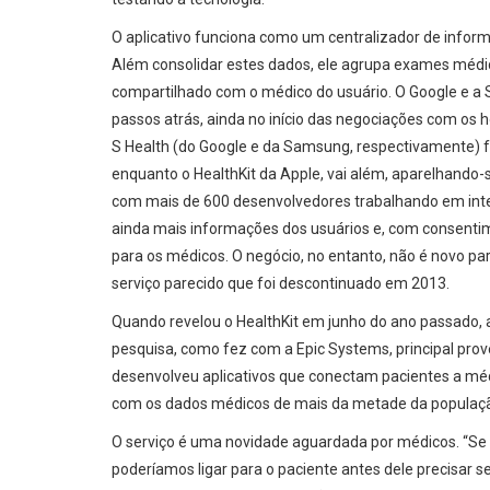
O aplicativo funciona como um centralizador de infor
Além consolidar estes dados, ele agrupa exames médic
compartilhado com o médico do usuário. O Google e
passos atrás, ainda no início das negociações com os ho
S Health (do Google e da Samsung, respectivamente) f
enquanto o HealthKit da Apple, vai além, aparelhando-
com mais de 600 desenvolvedores trabalhando em integ
ainda mais informações dos usuários e, com consent
para os médicos. O negócio, no entanto, não é novo pa
serviço parecido que foi descontinuado em 2013.
Quando revelou o HealthKit em junho do ano passado, 
pesquisa, como fez com a Epic Systems, principal prov
desenvolveu aplicativos que conectam pacientes a médic
com os dados médicos de mais da metade da populaçã
O serviço é uma novidade aguardada por médicos. “Se
poderíamos ligar para o paciente antes dele precisar s