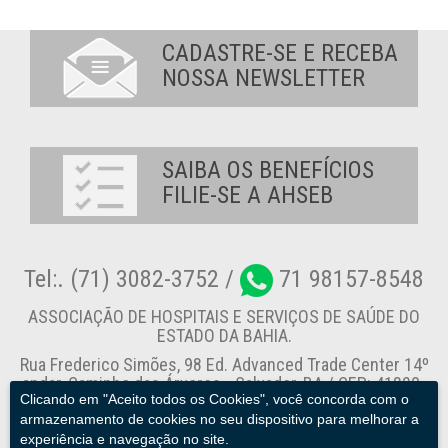
CADASTRE-SE E RECEBA
NOSSA NEWSLETTER
SAIBA OS BENEFÍCIOS
FILIE-SE A AHSEB
Tel:. (71) 3082-3752 /
71 98157-8548
ASSOCIAÇÃO DE HOSPITAIS E SERVIÇOS DE SAÚDE DO
ESTADO DA BAHIA.
Rua Frederico Simões, 98 Ed. Advanced Trade Center 14º
andar, Caminho das Árvores - Salvador-BA / CEP: 41820-
Clicando em "Aceito todos os Cookies", você concorda com o
774
armazenamento de cookies no seu dispositivo para melhorar a
experiência e navegação no site.
Canal de Denúncia