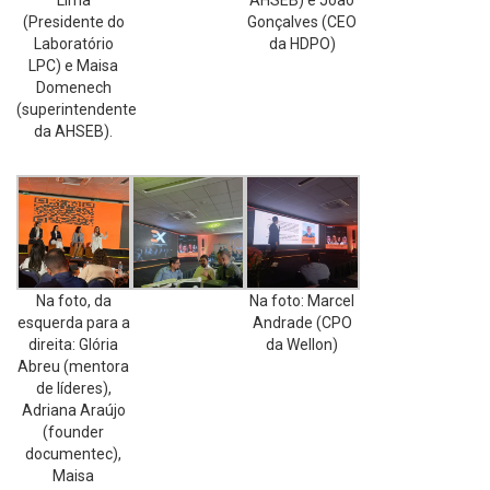
Lima
AHSEB) e João
(Presidente do
Gonçalves (CEO
Laboratório
da HDPO)
LPC) e Maisa
Domenech
(superintendente
da AHSEB).
Na foto, da
Na foto: Marcel
esquerda para a
Andrade (CPO
direita: Glória
da Wellon)
Abreu (mentora
de líderes),
Adriana Araújo
(founder
documentec),
Maisa