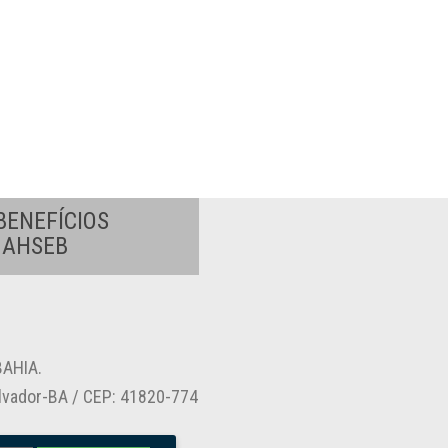
BENEFÍCIOS
A AHSEB
AHIA.
alvador-BA / CEP: 41820-774