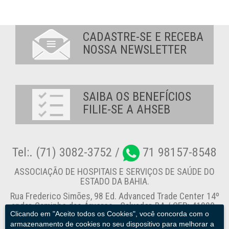
CADASTRE-SE E RECEBA
NOSSA NEWSLETTER
SAIBA OS BENEFÍCIOS
FILIE-SE A AHSEB
Tel:. (71) 3082-3752 /
71 98157-8548
ASSOCIAÇÃO DE HOSPITAIS E SERVIÇOS DE SAÚDE DO
ESTADO DA BAHIA.
Rua Frederico Simões, 98 Ed. Advanced Trade Center 14º
andar, Caminho das Árvores - Salvador-BA / CEP: 41820-
Clicando em "Aceito todos os Cookies", você concorda com o
774
armazenamento de cookies no seu dispositivo para melhorar a