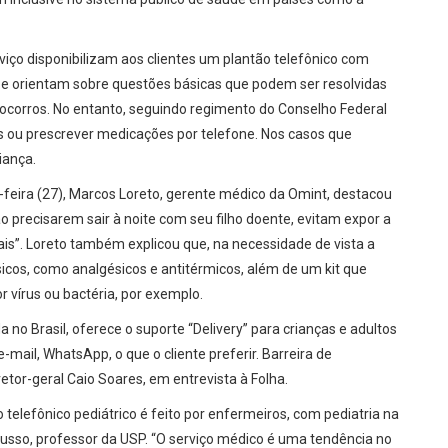
viço disponibilizam aos clientes um plantão telefônico com
s e orientam sobre questões básicas que podem ser resolvidas
ocorros. No entanto, seguindo regimento do Conselho Federal
 ou prescrever medicações por telefone. Nos casos que
iança.
a-feira (27), Marcos Loreto, gerente médico da Omint, destacou
ão precisarem sair à noite com seu filho doente, evitam expor a
is”. Loreto também explicou que, na necessidade de vista a
sicos, como analgésicos e antitérmicos, além de um kit que
r vírus ou bactéria, por exemplo.
 Brasil, oferece o suporte “Delivery” para crianças e adultos
-mail, WhatsApp, o que o cliente preferir. Barreira de
tor-geral Caio Soares, em entrevista à Folha.
telefônico pediátrico é feito por enfermeiros, com pediatria na
usso, professor da USP. “O serviço médico é uma tendência no