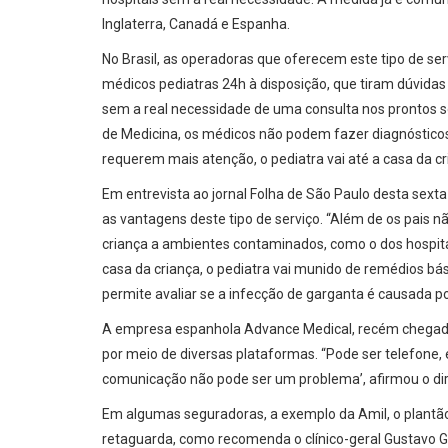
Inglaterra, Canadá e Espanha.
No Brasil, as operadoras que oferecem este tipo de ser
médicos pediatras 24h à disposição, que tiram dúvida
sem a real necessidade de uma consulta nos prontos s
de Medicina, os médicos não podem fazer diagnósticos
requerem mais atenção, o pediatra vai até a casa da cr
Em entrevista ao jornal Folha de São Paulo desta sext
as vantagens deste tipo de serviço. “Além de os pais n
criança a ambientes contaminados, como o dos hospita
casa da criança, o pediatra vai munido de remédios bá
permite avaliar se a infecção de garganta é causada po
A empresa espanhola Advance Medical, recém chegada no
por meio de diversas plataformas. “Pode ser telefone, e
comunicação não pode ser um problema’, afirmou o dire
Em algumas seguradoras, a exemplo da Amil, o plantão 
retaguarda, como recomenda o clínico-geral Gustavo G