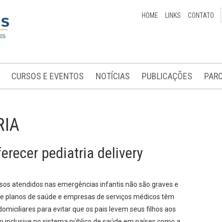
HOME
LINKS
CONTATO
CURSOS E EVENTOS
NOTÍCIAS
PUBLICAÇÕES
PARC
RIA
recer pediatria delivery
os atendidos nas emergências infantis não são graves e
 de planos de saúde e empresas de serviços médicos têm
omiciliares para evitar que os pais levem seus filhos aos
m inclusive no sistema público de saúde em países como a