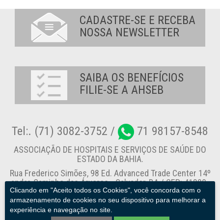
CADASTRE-SE E RECEBA
NOSSA NEWSLETTER
SAIBA OS BENEFÍCIOS
FILIE-SE A AHSEB
Tel:. (71) 3082-3752 /
71 98157-8548
ASSOCIAÇÃO DE HOSPITAIS E SERVIÇOS DE SAÚDE DO
ESTADO DA BAHIA.
Rua Frederico Simões, 98 Ed. Advanced Trade Center 14º
andar, Caminho das Árvores - Salvador-BA / CEP: 41820-
Clicando em "Aceito todos os Cookies", você concorda com o
774
armazenamento de cookies no seu dispositivo para melhorar a
experiência e navegação no site.
Canal de Denúncia