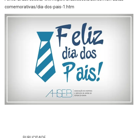
comemorativas/dia-dos-pais-1.htm
PUBLICIDADE