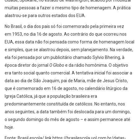
cidade, Spokane, no estado de Washington, acabou por mobilizar
muitas pessoas a fazer o mesmo tipo de homenagem. A prática
alastrou-se para outros estados dos EUA.
No Brasil, o dia dos pais só foi comemorado pela primeira vez
em 1953, no dia 16 de agosto. Ao contrário do que ocorreu nos
EUA, essa data não foi pensada como forma de homenagem local
e simples, que se alastrou depois, sem planejamento. Na verdade,
ela foi pensada por um publicitário chamado Sylvio Bhering, à
época diretor do jornal
O Globo
e da rádio homônima. O objetivo
era tanto social quanto comercial. A tentativa inicial foi associar a
data ao dia de São Joaquim, pai de Maria, mãe de Jesus Cristo,
que é comemorado em 16 de agosto, no calendário litúrgico da
Igreja Católica, já que a população brasileira era
predominantemente constituída de católicos. No entanto, nos
anos seguintes, a data também foi deslocada para um domingo,
o segundo domingo do mês de agosto – e assim permanece até
hoje.
Fonte: Brasil escola/ link https://brasilescola.uol.com.br/datas-