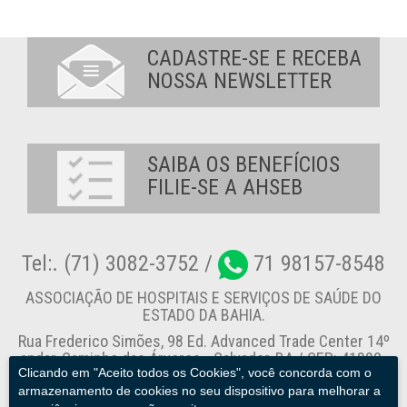
CADASTRE-SE E RECEBA
NOSSA NEWSLETTER
SAIBA OS BENEFÍCIOS
FILIE-SE A AHSEB
Tel:. (71) 3082-3752 /
71 98157-8548
ASSOCIAÇÃO DE HOSPITAIS E SERVIÇOS DE SAÚDE DO
ESTADO DA BAHIA.
Rua Frederico Simões, 98 Ed. Advanced Trade Center 14º
andar, Caminho das Árvores - Salvador-BA / CEP: 41820-
Clicando em "Aceito todos os Cookies", você concorda com o
774
armazenamento de cookies no seu dispositivo para melhorar a