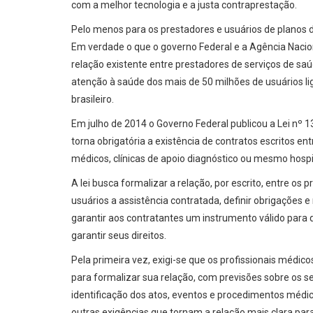
com a melhor tecnologia e a justa contraprestação.
Pelo menos para os prestadores e usuários de planos 
Em verdade o que o governo Federal e a Agência Naci
relação existente entre prestadores de serviços de sa
atenção à saúde dos mais de 50 milhões de usuários li
brasileiro.
Em julho de 2014 o Governo Federal publicou a Lei nº
torna obrigatória a existência de contratos escritos e
médicos, clínicas de apoio diagnóstico ou mesmo hospi
A lei busca formalizar a relação, por escrito, entre os
usuários a assistência contratada, definir obrigações 
garantir aos contratantes um instrumento válido para 
garantir seus direitos.
Pela primeira vez, exigi-se que os profissionais médi
para formalizar sua relação, com previsões sobre os se
identificação dos atos, eventos e procedimentos médic
outras exigências que tornam a relação mais clara para