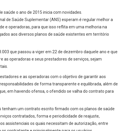
de saúde o ano de 2015 inicia com novidades.
onal de Saúde Suplementar (ANS) esperam é regular melhor a
úde e operadoras, para que isso reflita em uma melhoria na
gados aos diversos planos de saúde existentes em território
 13.003 que passou a viger em 22 de dezembro daquele ano e que
ntre as operadoras e seus prestadores de serviços, sejam
tais.
 prestadores e as operadoras com o objetivo de garantir aos
e responsabilidades de forma transparente e equilibrada, além de
que, em havendo ofensa, o ofendido se valha do contrato para
cos tenham um contrato escrito firmado com os planos de saúde
rviços contratados, forma e periodicidade de reajuste,
os assistenciais os quais necessitam de autorização, entre
 os contratante e principalmente para os usuários.