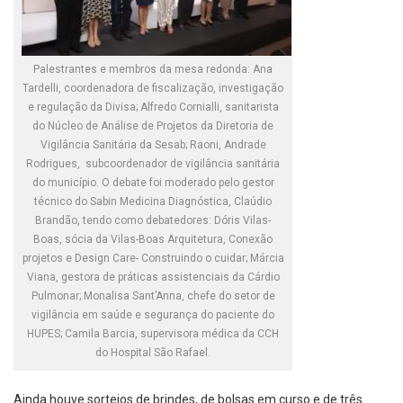
Palestrantes e membros da mesa redonda: Ana
Tardelli, coordenadora de fiscalização, investigação
e regulação da Divisa; Alfredo Cornialli, sanitarista
do Núcleo de Análise de Projetos da Diretoria de
Vigilância Sanitária da Sesab; Raoni, Andrade
Rodrigues, subcoordenador de vigilância sanitária
do município. O debate foi moderado pelo gestor
técnico do Sabin Medicina Diagnóstica, Claúdio
Brandão, tendo como debatedores: Dóris Vilas-
Boas, sócia da Vilas-Boas Arquitetura, Conexão
projetos e Design Care- Construindo o cuidar; Márcia
Viana, gestora de práticas assistenciais da Cárdio
Pulmonar; Monalisa Sant’Anna, chefe do setor de
vigilância em saúde e segurança do paciente do
HUPES; Camila Barcia, supervisora médica da CCH
do Hospital São Rafael.
Ainda houve sorteios de brindes, de bolsas em curso e de três