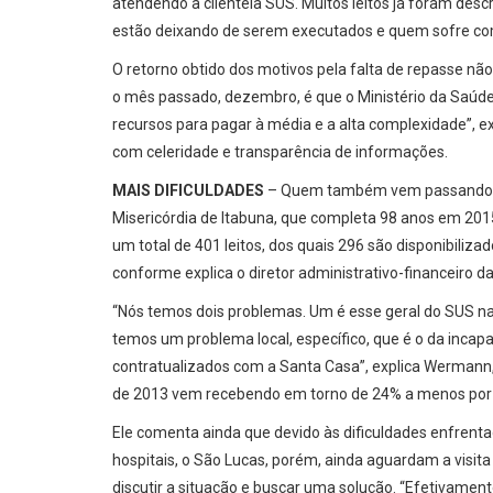
atendendo a clientela SUS. Muitos leitos já foram desc
estão deixando de serem executados e quem sofre com
O retorno obtido dos motivos pela falta de repasse n
o mês passado, dezembro, é que o Ministério da Saúde
recursos para pagar à média e a alta complexidade”, e
com celeridade e transparência de informações.
MAIS DIFICULDADES
– Quem também vem passando di
Misericórdia de Itabuna, que completa 98 anos em 201
um total de 401 leitos, dos quais 296 são disponibiliz
conforme explica o diretor administrativo-financeiro
“Nós temos dois problemas. Um é esse geral do SUS na
temos um problema local, específico, que é o da incap
contratualizados com a Santa Casa”, explica Wermann
de 2013 vem recebendo em torno de 24% a menos por
Ele comenta ainda que devido às dificuldades enfrenta
hospitais, o São Lucas, porém, ainda aguardam a visit
discutir a situação e buscar uma solução. “Efetivamen