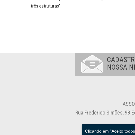
três estruturas”.
CADASTR
NOSSA N
ASSO
Rua Frederico Simões, 98 E
Clicando em "Aceito todo