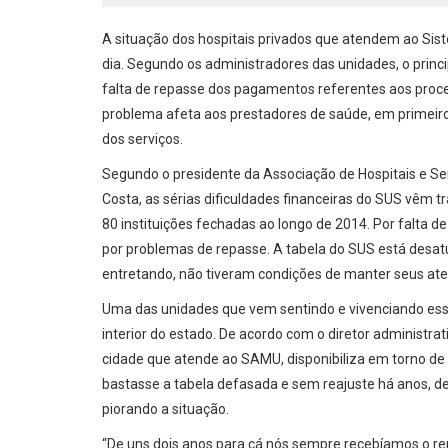
A situação dos hospitais privados que atendem ao Si
dia. Segundo os administradores das unidades, o princi
falta de repasse dos pagamentos referentes aos pro
problema afeta aos prestadores de saúde, em primeiro 
dos serviços.
Segundo o presidente da Associação de Hospitais e Se
Costa, as sérias dificuldades financeiras do SUS vêm 
80 instituições fechadas ao longo de 2014. Por falta 
por problemas de repasse. A tabela do SUS está desatu
entretando, não tiveram condições de manter seus ate
Uma das unidades que vem sentindo e vivenciando ess
interior do estado. De acordo com o diretor administrativ
cidade que atende ao SAMU, disponibiliza em torno de
bastasse a tabela defasada e sem reajuste há anos,
piorando a situação.
“De uns dois anos para cá nós sempre recebíamos o re