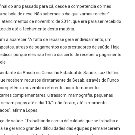
do final do ano passado para cá, desde a competência do mês
uma bola de neve. Não sabemos o dia que vamos receber”,
os atendimentos de novembro de 2014, que era para ser recebido
ntecido até o fechamento desta matéria.
am a aparecer. “A falta de repasse gera endividamento, um
impostos, atraso de pagamentos aos prestadores de saúde. Hoje
édicos porque eles não têm o dia certo de receber o pagamento
ele.
esentante da Ahseb no Conselho Estadual de Saúde, Luiz Delfino
 que recebem recursos diretamente da Sesab, através do Fundo
 competência novembro referente aos internamentos
os exames complementares, ultrassom, mamografia, pequenas
 que seriam pagos até o dia 10/1 não foram, até o momento,
ados”, afirma Lopes.
ço de saúde. “Trabalhando com a dificuldade que se trabalha e
stá se gerando grandes dificuldades das equipes permanecerem