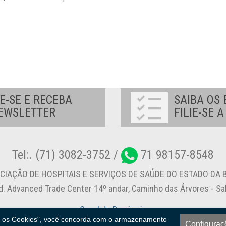
E-SE E RECEBA
SAIBA OS 
EWSLETTER
FILIE-SE 
Tel:. (71) 3082-3752 /
71 98157-8548
CIAÇÃO DE HOSPITAIS E SERVIÇOS DE SAÚDE DO ESTADO DA B
d. Advanced Trade Center 14º andar, Caminho das Árvores - S
Canal de Denúncia
s os Cookies", você concorda com o armazenamento
Configuraç