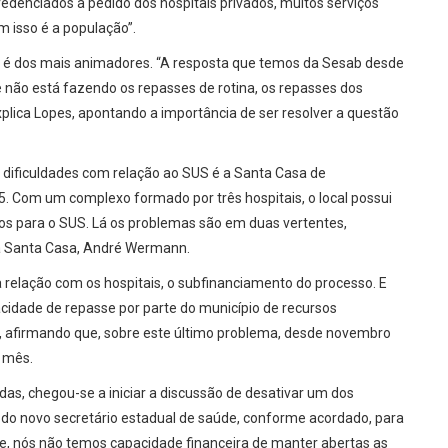
redenciados a pedido dos hospitais privados, muitos serviços
 isso é a população”.
ão é dos mais animadores. “A resposta que temos da Sesab desde
 não está fazendo os repasses de rotina, os repasses dos
xplica Lopes, apontando a importância de ser resolver a questão
ficuldades com relação ao SUS é a Santa Casa de
5. Com um complexo formado por três hospitais, o local possui
ados para o SUS. Lá os problemas são em duas vertentes,
 da Santa Casa, André Wermann.
 relação com os hospitais, o subfinanciamento do processo. E
acidade de repasse por parte do município de recursos
, afirmando que, sobre este último problema, desde novembro
 mês.
das, chegou-se a iniciar a discussão de desativar um dos
a do novo secretário estadual de saúde, conforme acordado, para
te, nós não temos capacidade financeira de manter abertas as