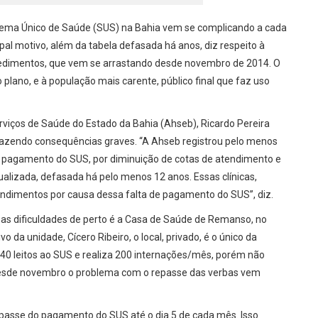
stema Único de Saúde (SUS) na Bahia vem se complicando a cada
pal motivo, além da tabela defasada há anos, diz respeito à
cedimentos, que vem se arrastando desde novembro de 2014. O
plano, e à população mais carente, público final que faz uso
rviços de Saúde do Estado da Bahia (Ahseb), Ricardo Pereira
trazendo consequências graves. “A Ahseb registrou pelo menos
de pagamento do SUS, por diminuição de cotas de atendimento e
alizada, defasada há pelo menos 12 anos. Essas clínicas,
ndimentos por causa dessa falta de pagamento do SUS”, diz.
as dificuldades de perto é a Casa de Saúde de Remanso, no
o da unidade, Cícero Ribeiro, o local, privado, é o único da
 40 leitos ao SUS e realiza 200 internações/mês, porém não
 desde novembro o problema com o repasse das verbas vem
passe do pagamento do SUS até o dia 5 de cada mês. Isso