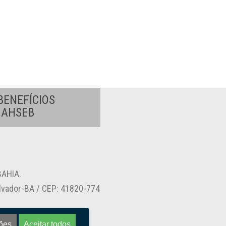
BENEFÍCIOS
A AHSEB
AHIA.
alvador-BA / CEP: 41820-774
ões
Aceitar todos