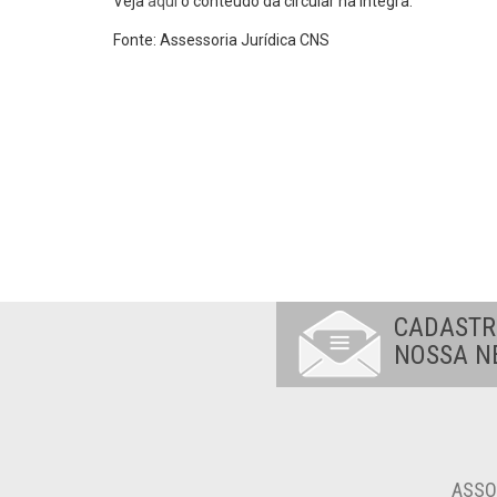
Veja
aqui
o conteúdo da circular na íntegra.
Fonte: Assessoria Jurídica CNS
CADASTR
NOSSA N
ASSO