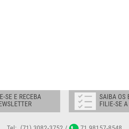
E-SE E RECEBA
SAIBA OS 
EWSLETTER
FILIE-SE 
Tel:. (71) 3082-3752 /
71 98157-8548