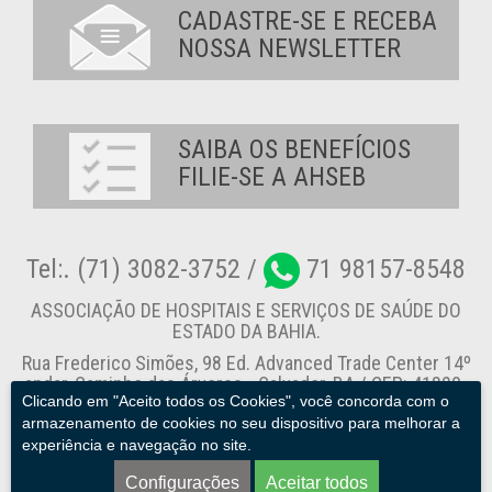
CADASTRE-SE E RECEBA
NOSSA NEWSLETTER
SAIBA OS BENEFÍCIOS
FILIE-SE A AHSEB
Tel:. (71) 3082-3752 /
71 98157-8548
ASSOCIAÇÃO DE HOSPITAIS E SERVIÇOS DE SAÚDE DO
ESTADO DA BAHIA.
Rua Frederico Simões, 98 Ed. Advanced Trade Center 14º
andar, Caminho das Árvores - Salvador-BA / CEP: 41820-
Clicando em "Aceito todos os Cookies", você concorda com o
774
armazenamento de cookies no seu dispositivo para melhorar a
experiência e navegação no site.
Canal de Denúncia
Configurações
Aceitar todos