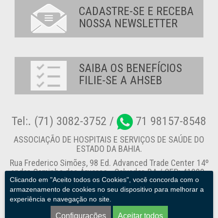
CADASTRE-SE E RECEBA
NOSSA NEWSLETTER
SAIBA OS BENEFÍCIOS
FILIE-SE A AHSEB
Tel:. (71) 3082-3752 /
71 98157-8548
ASSOCIAÇÃO DE HOSPITAIS E SERVIÇOS DE SAÚDE DO
ESTADO DA BAHIA.
Rua Frederico Simões, 98 Ed. Advanced Trade Center 14º
andar, Caminho das Árvores - Salvador-BA / CEP: 41820-
Clicando em "Aceito todos os Cookies", você concorda com o
774
armazenamento de cookies no seu dispositivo para melhorar a
experiência e navegação no site.
Canal de Denúncia
Configurações
Aceitar todos