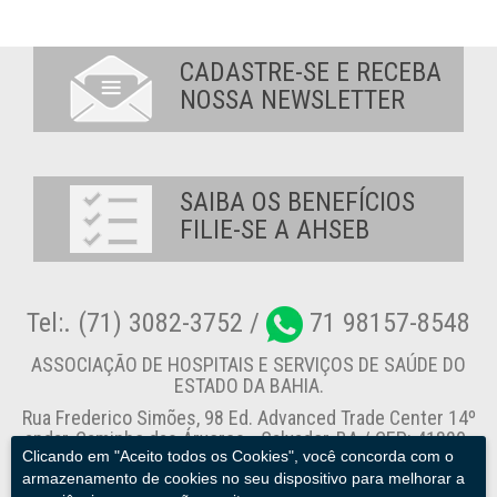
CADASTRE-SE E RECEBA
NOSSA NEWSLETTER
SAIBA OS BENEFÍCIOS
FILIE-SE A AHSEB
Tel:. (71) 3082-3752 /
71 98157-8548
ASSOCIAÇÃO DE HOSPITAIS E SERVIÇOS DE SAÚDE DO
ESTADO DA BAHIA.
Rua Frederico Simões, 98 Ed. Advanced Trade Center 14º
andar, Caminho das Árvores - Salvador-BA / CEP: 41820-
Clicando em "Aceito todos os Cookies", você concorda com o
774
armazenamento de cookies no seu dispositivo para melhorar a