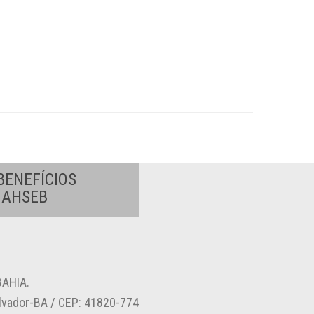
BENEFÍCIOS
A AHSEB
AHIA.
alvador-BA / CEP: 41820-774