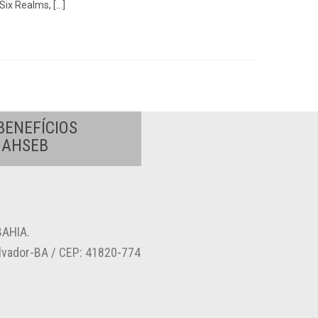
Six Realms, […]
BENEFÍCIOS
A AHSEB
AHIA.
alvador-BA / CEP: 41820-774