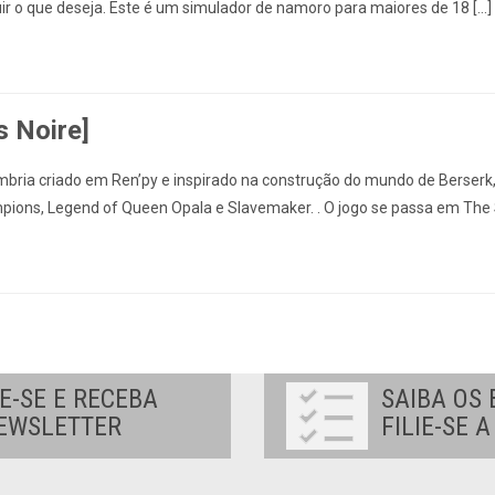
ir o que deseja. Este é um simulador de namoro para maiores de 18 […]
s Noire]
bria criado em Ren’py e inspirado na construção do mundo de Berserk, 
pions, Legend of Queen Opala e Slavemaker. . O jogo se passa em The 
E-SE E RECEBA
SAIBA OS 
EWSLETTER
FILIE-SE 