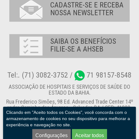
CADASTRE-SE E RECEBA
NOSSA NEWSLETTER
SAIBA OS BENEFÍCIOS
FILIE-SE A AHSEB
Tel:. (71) 3082-3752 /
71 98157-8548
ASSOCIAÇÃO DE HOSPITAIS E SERVIÇOS DE SAÚDE DO
ESTADO DA BAHIA.
Rua Frederico Simões, 98 Ed. Advanced Trade Center 14º
andar, Caminho das Árvores - Salvador-BA / CEP: 41820-
Clicando em "Aceito todos os Cookies", você concorda com o
774
armazenamento de cookies no seu dispositivo para melhorar a
experiência e navegação no site.
Canal de Denúncia
Configurações
Aceitar todos