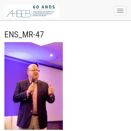
Toggl
navig
ENS_MR-47