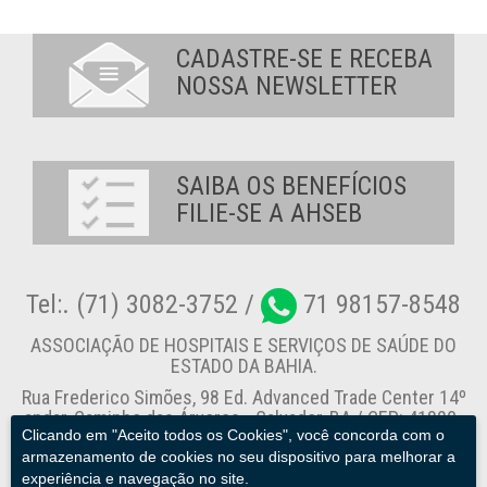
CADASTRE-SE E RECEBA
NOSSA NEWSLETTER
SAIBA OS BENEFÍCIOS
FILIE-SE A AHSEB
Tel:. (71) 3082-3752 /
71 98157-8548
ASSOCIAÇÃO DE HOSPITAIS E SERVIÇOS DE SAÚDE DO
ESTADO DA BAHIA.
Rua Frederico Simões, 98 Ed. Advanced Trade Center 14º
andar, Caminho das Árvores - Salvador-BA / CEP: 41820-
Clicando em "Aceito todos os Cookies", você concorda com o
774
armazenamento de cookies no seu dispositivo para melhorar a
experiência e navegação no site.
Canal de Denúncia