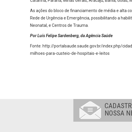
Catarina, Paraná, Minas Gerais, Aracajú, Bahia, Goiás, 
As ações do bloco de financiamento de média e alta 
Rede de Urgência e Emergência, possibilitando a habili
Neonatal, e Centros de Trauma.
Por Luís Felipe Sardenberg, da Agência Saúde
Fonte: http://portalsaude.saude.gov.br/index.php/cid
milhoes-para-custeio-de-hospitais-e-leitos
CADASTR
NOSSA N