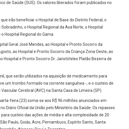
ico de Saúde (SUS). Os valores liberados foram publicados no
que irão beneficiar o Hospital de Base do Distrito Federal, o
 Sobradinho, o Hospital Regional da Asa Norte, o Hospital
e o Hospital Regional do Gama.
ital Geral José Mendes, ao Hospital e Pronto Socorro da
Agosto, ao Hospital e Pronto Socorro da Criança Zona Oeste, ao
o Hospital e Pronto Socorro Dr. Jaristóteles Platão Bezerra de
 mil, que serão utilizados na aquisição de medicamento para
olve um trombo formado na corrente sanguínea -, e o custeio de
e Vascular Cerebral (AVC) na Santa Casa de Limeira (SP).
uarta-feira (23) soma-se aos R$ 96 milhões anunciados em
no Diário Oficial da União pelo Ministério da Saúde. Os repasses
s para custeio das ações de média e alta complexidade de 20
 São Paulo, Goiás, Acre, Pernambuco, Espírito Santo, Santa