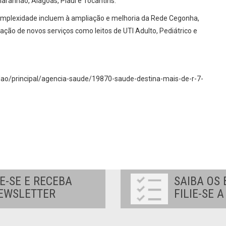
Maranhão, Alagoas, Piauí e Tocantins.
complexidade incluem à ampliação e melhoria da Rede Cegonha,
tação de novos serviços como leitos de UTI Adulto, Pediátrico e
adao/principal/agencia-saude/19870-saude-destina-mais-de-r-7-
E-SE E RECEBA
SAIBA OS 
EWSLETTER
FILIE-SE 