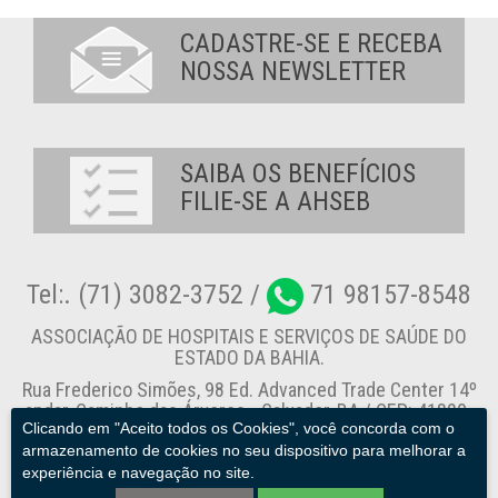
CADASTRE-SE E RECEBA
NOSSA NEWSLETTER
SAIBA OS BENEFÍCIOS
FILIE-SE A AHSEB
Tel:. (71) 3082-3752 /
71 98157-8548
ASSOCIAÇÃO DE HOSPITAIS E SERVIÇOS DE SAÚDE DO
ESTADO DA BAHIA.
Rua Frederico Simões, 98 Ed. Advanced Trade Center 14º
andar, Caminho das Árvores - Salvador-BA / CEP: 41820-
Clicando em "Aceito todos os Cookies", você concorda com o
774
armazenamento de cookies no seu dispositivo para melhorar a
experiência e navegação no site.
Canal de Denúncia