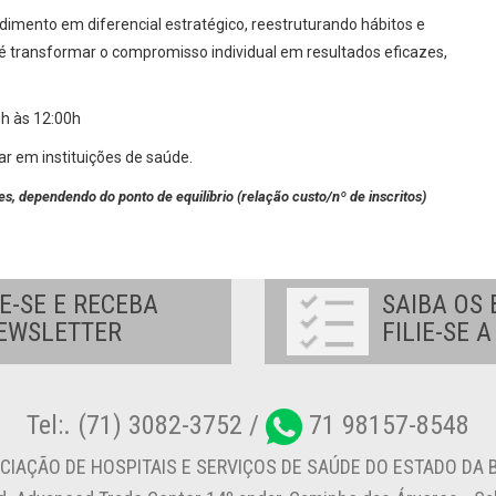
ndimento em diferencial estratégico, reestruturando hábitos e
o é transformar o compromisso individual em resultados eficazes,
h às 12:00h
r em instituições de saúde.
ões, dependendo do ponto de equilíbrio (relação custo/nº de inscritos)
E-SE E RECEBA
SAIBA OS 
EWSLETTER
FILIE-SE 
Tel:. (71) 3082-3752 /
71 98157-8548
CIAÇÃO DE HOSPITAIS E SERVIÇOS DE SAÚDE DO ESTADO DA B