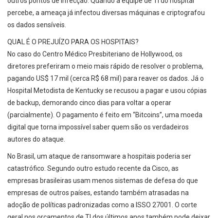
outros pontos de infecção. Quando a equipe de TI do hospital
percebe, a ameaça já infectou diversas máquinas e criptografou
os dados sensíveis.
QUAL É O PREJUÍZO PARA OS HOSPITAIS?
No caso do Centro Médico Presbiteriano de Hollywood, os
diretores preferiram o meio mais rápido de resolver o problema,
pagando US$ 17 mil (cerca R$ 68 mil) para reaver os dados. Já o
Hospital Metodista de Kentucky se recusou a pagar e usou cópias
de backup, demorando cinco dias para voltar a operar
(parcialmente). O pagamento é feito em “Bitcoins”, uma moeda
digital que torna impossível saber quem são os verdadeiros
autores do ataque.
No Brasil, um ataque de ransomware a hospitais poderia ser
catastrófico. Segundo outro estudo recente da Cisco, as
empresas brasileiras usam menos sistemas de defesa do que
empresas de outros países, estando também atrasadas na
adoção de políticas padronizadas como a ISSO 27001. O corte
geral nos orçamentos de TI dos últimos anos também pode deixar