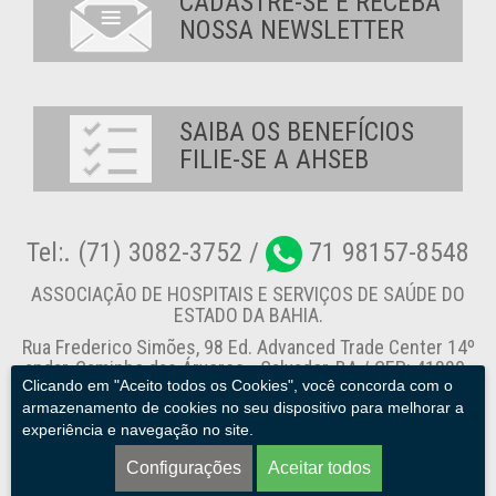
CADASTRE-SE E RECEBA
NOSSA NEWSLETTER
SAIBA OS BENEFÍCIOS
FILIE-SE A AHSEB
Tel:. (71) 3082-3752 /
71 98157-8548
ASSOCIAÇÃO DE HOSPITAIS E SERVIÇOS DE SAÚDE DO
ESTADO DA BAHIA.
Rua Frederico Simões, 98 Ed. Advanced Trade Center 14º
andar, Caminho das Árvores - Salvador-BA / CEP: 41820-
Clicando em "Aceito todos os Cookies", você concorda com o
774
armazenamento de cookies no seu dispositivo para melhorar a
experiência e navegação no site.
Canal de Denúncia
Configurações
Aceitar todos
AHSEB. © 2013 - 2026. Todos os direitos reservados.