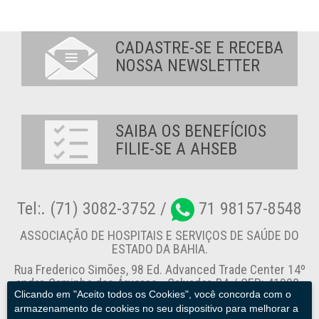
CADASTRE-SE E RECEBA
NOSSA NEWSLETTER
SAIBA OS BENEFÍCIOS
FILIE-SE A AHSEB
Tel:. (71) 3082-3752 /
71 98157-8548
ASSOCIAÇÃO DE HOSPITAIS E SERVIÇOS DE SAÚDE DO
ESTADO DA BAHIA.
Rua Frederico Simões, 98 Ed. Advanced Trade Center 14º
andar, Caminho das Árvores - Salvador-BA / CEP: 41820-
Clicando em "Aceito todos os Cookies", você concorda com o
774
armazenamento de cookies no seu dispositivo para melhorar a