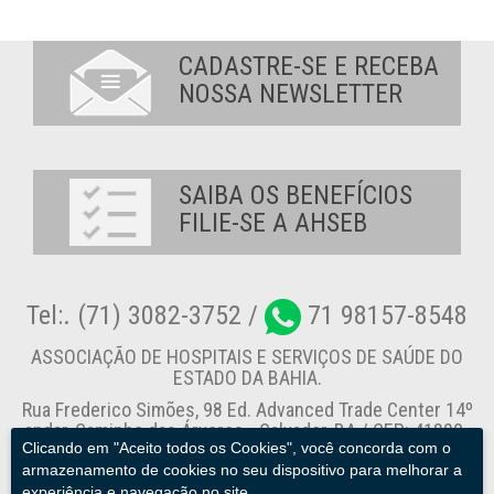
CADASTRE-SE E RECEBA
NOSSA NEWSLETTER
SAIBA OS BENEFÍCIOS
FILIE-SE A AHSEB
Tel:. (71) 3082-3752 /
71 98157-8548
ASSOCIAÇÃO DE HOSPITAIS E SERVIÇOS DE SAÚDE DO
ESTADO DA BAHIA.
Rua Frederico Simões, 98 Ed. Advanced Trade Center 14º
andar, Caminho das Árvores - Salvador-BA / CEP: 41820-
Clicando em "Aceito todos os Cookies", você concorda com o
774
armazenamento de cookies no seu dispositivo para melhorar a
experiência e navegação no site.