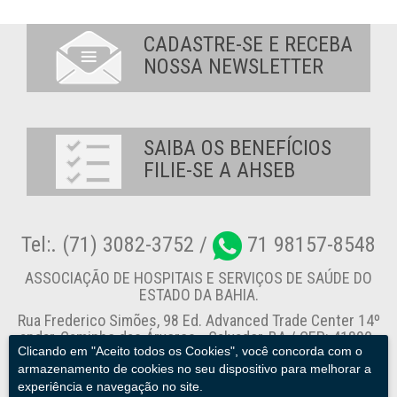
CADASTRE-SE E RECEBA
NOSSA NEWSLETTER
SAIBA OS BENEFÍCIOS
FILIE-SE A AHSEB
Tel:. (71) 3082-3752 /
71 98157-8548
ASSOCIAÇÃO DE HOSPITAIS E SERVIÇOS DE SAÚDE DO
ESTADO DA BAHIA.
Rua Frederico Simões, 98 Ed. Advanced Trade Center 14º
andar, Caminho das Árvores - Salvador-BA / CEP: 41820-
Clicando em "Aceito todos os Cookies", você concorda com o
774
armazenamento de cookies no seu dispositivo para melhorar a
experiência e navegação no site.
Canal de Denúncia