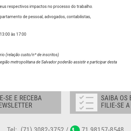
 seus respectivos impactos no processo do trabalho.
artamento de pessoal, advogados, contabilistas,
 13:00 às 17:00
rio (relação custo/nº de inscritos)
região metropolitana de Salvador poderão assistir e participar desta
E-SE E RECEBA
SAIBA OS 
EWSLETTER
FILIE-SE 
Tel:. (71) 3082-3752 /
71 98157-8548