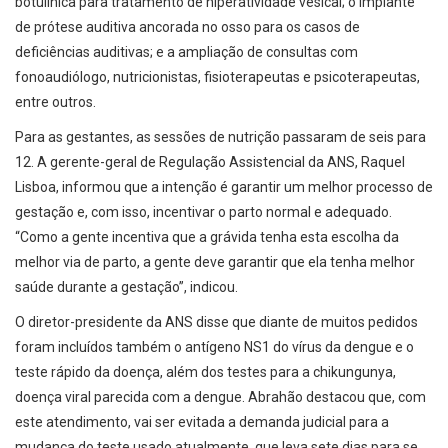
botulínica para tratamento de hiperatividade vesical; o implante
de prótese auditiva ancorada no osso para os casos de
deficiências auditivas; e a ampliação de consultas com
fonoaudiólogo, nutricionistas, fisioterapeutas e psicoterapeutas,
entre outros.
Para as gestantes, as sessões de nutrição passaram de seis para
12. A gerente-geral de Regulação Assistencial da ANS, Raquel
Lisboa, informou que a intenção é garantir um melhor processo de
gestação e, com isso, incentivar o parto normal e adequado.
“Como a gente incentiva que a grávida tenha esta escolha da
melhor via de parto, a gente deve garantir que ela tenha melhor
saúde durante a gestação”, indicou.
O diretor-presidente da ANS disse que diante de muitos pedidos
foram incluídos também o antígeno NS1 do vírus da dengue e o
teste rápido da doença, além dos testes para a chikungunya,
doença viral parecida com a dengue. Abrahão destacou que, com
este atendimento, vai ser evitada a demanda judicial para a
mudança do teste usado atualmente, que leva sete dias para se