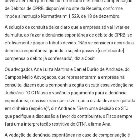
deverá ser feita por meio do formulário eletrônico Compensação
de Débitos de CPRB, disponível no site da Receita, conforme
impõe a Instrução Normativa nº 1.529, de 18 de dezembro.
A solução de consulta deixa claro que a empresa só vai livrar-se
da multa, ao fazer a denúncia espontânea de débito de CPRB, se
efetivamente pagar o tributo devido. “Não se considera ocorrida a
denúncia espontânea quando o sujeito passivo [contribuinte]
compensa o débito já confessado”, diz a Cosit.
Os advogados Ana Luiza Martins e Daniel Durão de Andrade, do
Campos Mello Advogados, que representaram a empresa na
consulta, dizem que a companhia cogita discutir essa vedação no
Judiciário. “O CTN usa o vocábulo pagamento para a denúncia
espontânea, mas isso não quer dizer que a dívida deve ser quitada
em dinheiro (espécie)”, diz Andrade. “Sem uma decisão do STJ
que pacifique a discussão a favor do contribuinte, o Fisco sempre
fará uma interpretação restritiva do CTN”, afirma Ana.
A vedação da denúncia espontânea no caso de compensação é