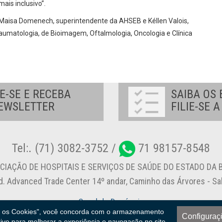
ais inclusivo”.
Maisa Domenech, superintendente da AHSEB e Kéllen Valois,
aumatologia, de Bioimagem, Oftalmologia, Oncologia e Clínica
E-SE E RECEBA
SAIBA OS 
EWSLETTER
FILIE-SE 
Tel:. (71) 3082-3752 /
71 98157-8548
CIAÇÃO DE HOSPITAIS E SERVIÇOS DE SAÚDE DO ESTADO DA B
d. Advanced Trade Center 14º andar, Caminho das Árvores - S
Canal de Denúncia
s os Cookies", você concorda com o armazenamento
Configuraç
tivo para melhorar a experiência e navegação no site.