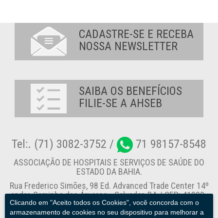
CADASTRE-SE E RECEBA
NOSSA NEWSLETTER
SAIBA OS BENEFÍCIOS
FILIE-SE A AHSEB
Tel:. (71) 3082-3752 /
71 98157-8548
ASSOCIAÇÃO DE HOSPITAIS E SERVIÇOS DE SAÚDE DO
ESTADO DA BAHIA.
Rua Frederico Simões, 98 Ed. Advanced Trade Center 14º
andar, Caminho das Árvores - Salvador-BA / CEP: 41820-
Clicando em "Aceito todos os Cookies", você concorda com o
774
armazenamento de cookies no seu dispositivo para melhorar a