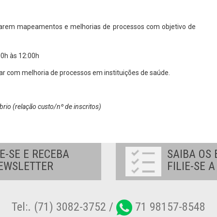
lizarem mapeamentos e melhorias de processos com objetivo de
0h às 12:00h
ar com melhoria de processos em instituições de saúde.
brio (relação custo/nº de inscritos)
E-SE E RECEBA
SAIBA OS 
EWSLETTER
FILIE-SE 
Tel:. (71) 3082-3752 /
71 98157-8548