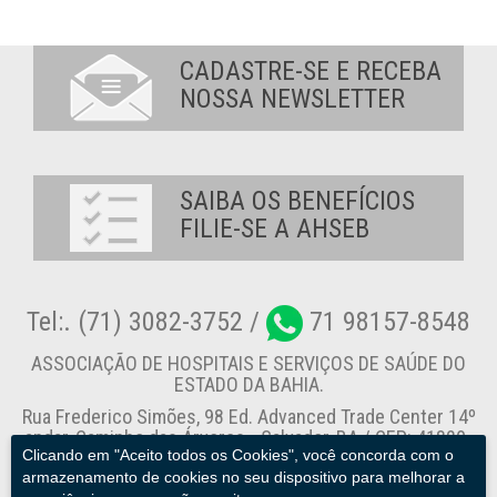
CADASTRE-SE E RECEBA
NOSSA NEWSLETTER
SAIBA OS BENEFÍCIOS
FILIE-SE A AHSEB
Tel:. (71) 3082-3752 /
71 98157-8548
ASSOCIAÇÃO DE HOSPITAIS E SERVIÇOS DE SAÚDE DO
ESTADO DA BAHIA.
Rua Frederico Simões, 98 Ed. Advanced Trade Center 14º
andar, Caminho das Árvores - Salvador-BA / CEP: 41820-
Clicando em "Aceito todos os Cookies", você concorda com o
774
armazenamento de cookies no seu dispositivo para melhorar a