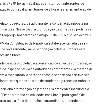
 às 7ª e 8ª horas trabalhadas em turnos ininterruptos de
rização do trabalho em turnos de 8 horas e implementação de
 relator do recurso, decidiu manter a condenação imposta na
nsalubre. Nesse caso, a prorrogação de jornada só poderia ser
 e Emprego, nos termos do artigo 60 da CLT, o que não ocorreu.
 XIV, da Constituição da República estabelece jornada de seis
os de revezamento, salvo negociação coletiva. Embora esta
des insalubres.
dade de acordo coletivo ou convenção coletiva de compensação
nde da inspeção prévia da autoridade competente em matéria de
com o magistrado, a partir de então a negociação coletiva não
cipalmente quando se trata de saúde e segurança no trabalho.
condiciona prorrogação da jornada em ambientes insalubres à
. “Em se tratando de atividade insalubre, a prorrogação de
ras, seja a título de trabalho extraordinário, depende de