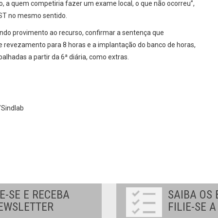
o, a quem competiria fazer um exame local, o que não ocorreu”,
 TST no mesmo sentido.
ndo provimento ao recurso, confirmar a sentença que
de revezamento para 8 horas e a implantação do banco de horas,
hadas a partir da 6ª diária, como extras.
/Sindlab
E-SE E RECEBA
SAIBA OS 
EWSLETTER
FILIE-SE 