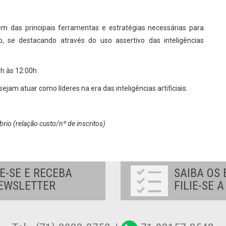
rem das principais ferramentas e estratégias necessárias para
o, se destacando através do uso assertivo das inteligências
h às 12:00h
jam atuar como líderes na era das inteligências artificiais.
brio (relação custo/nº de inscritos)
E-SE E RECEBA
SAIBA OS 
EWSLETTER
FILIE-SE 