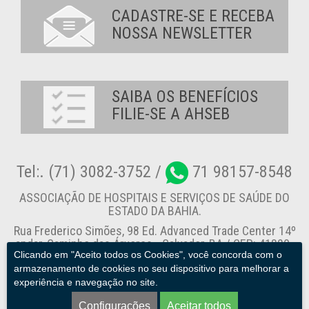
CADASTRE-SE E RECEBA
NOSSA NEWSLETTER
SAIBA OS BENEFÍCIOS
FILIE-SE A AHSEB
Tel:. (71) 3082-3752 /
71 98157-8548
ASSOCIAÇÃO DE HOSPITAIS E SERVIÇOS DE SAÚDE DO
ESTADO DA BAHIA.
Rua Frederico Simões, 98 Ed. Advanced Trade Center 14º
andar, Caminho das Árvores - Salvador-BA / CEP: 41820-
Clicando em "Aceito todos os Cookies", você concorda com o
774
armazenamento de cookies no seu dispositivo para melhorar a
experiência e navegação no site.
Canal de Denúncia
Configurações
Aceitar todos