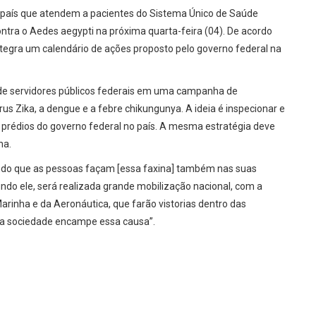
 do país que atendem a pacientes do Sistema Único de Saúde
ontra o Aedes aegypti na próxima quarta-feira (04). De acordo
integra um calendário de ações proposto pelo governo federal na
 de servidores públicos federais em uma campanha de
us Zika, a dengue e a febre chikungunya. A ideia é inspecionar e
 prédios do governo federal no país. A mesma estratégia deve
na.
indo que as pessoas façam [essa faxina] também nas suas
gundo ele, será realizada grande mobilização nacional, com a
arinha e da Aeronáutica, que farão vistorias dentro das
e a sociedade encampe essa causa”.